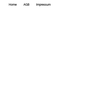
und
esraCMS
Home
AGB
Impressum
von
Kaindl
Informatics