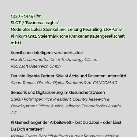
13.30 – 14.45 Uhr
SLOT 7 "Business Insights"
Moderator Lukas Steinkellner, Leitung Recruiting, LKH-Univ.
Klinikum Graz, Steiermärkische Krankenanstaltengesellschaft
m.b.H.
Künstlichen Intelligenz verändert alles!
Harald Leitenmüller, Chief Technology Officer,
Microsoft Österreich Gmbh
Der intelligente Partner: Wie KI Ärzte und Patienten unterstützt
Sinan Tankaz, Director Digital Solutions & AI ,CANCOM AG
Sensorik und Digitalisierung im Gesundheitswesen
Stefan Rohringer, Vice President, Country Research &
Development Officer Austria, Infineon Technologies Austria
AG
KI Gamechanger der Arbeitswelt – bist Du dabei – oder lässt
Du Dich ersetzen?
Monika Fuchs, Bereichsleitung Human Resources, Merkur