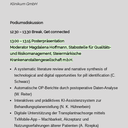
Klinikum GmbH
Podiumsdiskussion
12.30 – 13.30 Break, Get connected
13.00 – 13.15 Posterpräsentation
Moderator Magdalena Hoffmann,
Stabsstelle für Qualitäts-
und Risikomanagement, Steiermärkische
Krankenanstaltengesellschaft m.b.H.
A systematic literature review and narrative synthesis of
technological and digital opportunities for pill identification (C.
Schwarz)
Automatische OP-Berichte durch postoperative Daten-Analyse
(W. Reiter)
Interaktives und prädiktives KI-Assistenzsystem zur
Behandlungsplanerstellung (N. K. Hühnerbein)
Digitale Unterstützung der Transplantnachsorge mittels
TxMobile-App – Machbarkeit, Akzeptanz und
Nutzungserfahrungen älterer Patienten (A. Rzepka)