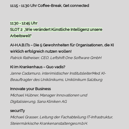
11:15 - 11:30 Uhr Coffee-Break, Get connected
11:30 - 12:45 Uhr
SLOT 2 „Wie verändert Künstliche Intelligenz unsere
Arbeitswelt"
AI-H.A.B.I.Ts – Die 5 Gewohnheiten für Organisationen, die KI
wirklich erfolgreich nutzen wollen!
Patrick Ratheiser, CEO, Leftshift One Software GmbH
KI im Krankenhaus – Quo vadis?
Janne Cadamuro, interimistischer InstitutsleiterMed. KI-
Beauftragter des Uniklinikums, Uniklinikum Salzburg
Innovate your Business
Michael Hübner, Manager Innovationen und
Digitalisierung, Sana Kliniken AG
securITy
Michael Grasser, Leitung der Fachabteilung IT-Infrastruktur,
Steiermärkische Krankenanstaltenges.m.b.H.