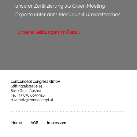
unserer Zertifizierung als Green Meeting
Experte unter dem Menüpunkt Umweltzeichen,
: unsere Leistungen im Detail
con:concept congress GmbH
Stiftingtalstraße 14
8010 Graz, Austria
Tel: +43 676 6039928
b.kamolz@conconcept.at
Umgesetzt
mit
esraSoft
und
esraCMS
Home
AGB
Impressum
von
Kaindl
Informatics