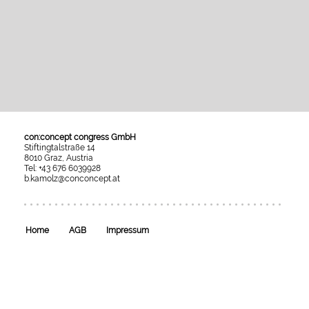
con:concept congress GmbH
Stiftingtalstraße 14
8010 Graz, Austria
Tel: +43 676 6039928
b.kamolz@conconcept.at
Umgesetzt
mit
esraSoft
und
esraCMS
Home
AGB
Impressum
von
Kaindl
Informatics