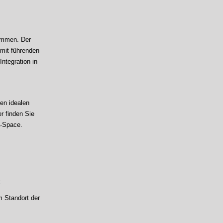
ommen. Der
 mit führenden
Integration in
nen idealen
r finden Sie
a-Space.
t
m Standort der