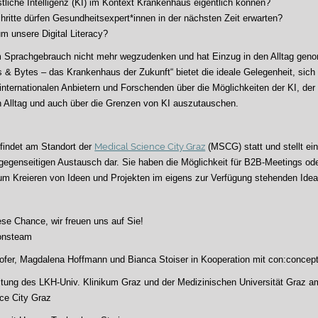
tliche Intelligenz (KI) im Kontext Krankenhaus eigentlich können?
hritte dürfen Gesundheitsexpert*innen in der nächsten Zeit erwarten?
m unsere Digital Literacy?
m Sprachgebrauch nicht mehr wegzudenken und hat Einzug in den Alltag gen
s & Bytes – das Krankenhaus der Zukunft“ bietet die ideale Gelegenheit, sich
internationalen Anbietern und Forschenden über die Möglichkeiten der KI, der 
n Alltag und auch über die Grenzen von KI auszutauschen.
findet am Standort der
Medical Science City Graz
(MSCG) statt und stellt ei
genseitigen Austausch dar. Sie haben die Möglichkeit für B2B-Meetings ode
m Kreieren von Ideen und Projekten im eigens zur Verfügung stehenden Ide
ese Chance, wir freuen uns auf Sie!
ionsteam
ofer, Magdalena Hoffmann und Bianca Stoiser in Kooperation mit con:concep
ltung des LKH-Univ. Klinikum Graz und der Medizinischen Universität Graz a
ce City Graz