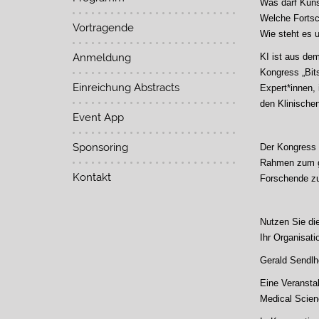
Was darf Küns
Welche Fortsc
Vortragende
Wie steht es u
Anmeldung
KI ist aus de
Kongress „Bit
Einreichung Abstracts
Expert*innen, 
den Klinische
Event App
Sponsoring
Der Kongress 
Rahmen zum ge
Kontakt
Forschende zu
Nutzen Sie di
Ihr Organisat
Gerald Sendlh
Eine Veransta
Medical Scien