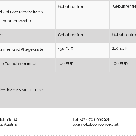
Gebührenfr
Gebührenfrei
Uni Graz Mitarbeiter:in
Teilnehmeranzahl)
Gebührenfr
:r
Gebührenfrei
210 EUR
150 EUR
t:innen und Pflegekräfte
iche Teilnehmer:innen
100 EUR
160 EUR
tte hier:
ANMELDELINK
alstraße 14
Tel: +43 676 6039928
z, Austria
b.kamolz@conconcept.at
Umgesetzt
mit