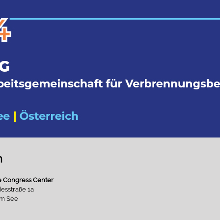
n
e Congress Center
esstraße 1a
am See