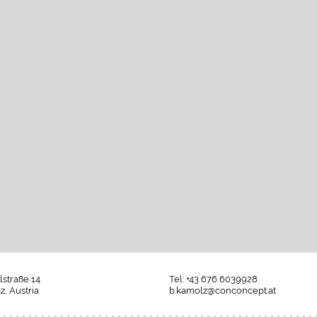
alstraße 14
Tel: +43 676 6039928
z, Austria
b.kamolz@conconcept.at
Umgesetzt
mit