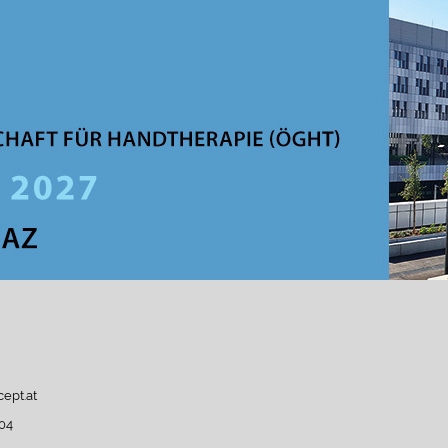
ept.at
04