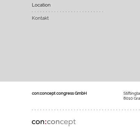
Location
Kontakt
con:concept congress GmbH
Stiftingt
8010 Gra