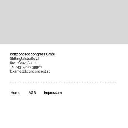
con:concept congress GmbH
Stiftingtalstraße 14
8010 Graz, Austria
Tel: +43 676 6039928
b.kamolz@conconcept.at
Umgesetzt
mit
esraSoft
und
esraCMS
Home
AGB
Impressum
von
Kaindl
Informatics