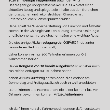
2020 am Weingut Taggenbrunn
stattfinden wird.
Das diesjährige Kongressthema
»
ZEIT
REISE«
bietet einen
aktuellen Bezug und spiegelt die Inhalte aus den Bereichen
der plastischen und rekonstruktiven Chirurgie mit
unterschiedlichen Schwerpunkten wider.
Dabei spielt die Wiederherstellung von Funktion und Ästhetik
sowohl in der Chirurgie von Fehlbildung, Trauma, Onkologie
und Schönheitschirurgie gleichermaßen eine wichtige Rolle.
Die diesjährige
58. Jahrestagung der ÖGPÄRC
findet unter
besonderen Bedingungen statt,
daher können wir nur 100 Teilnehmer*innen vor Ort
willkommen heißen.
Da der
Kongress vor Ort bereits ausgebucht
ist, wir aber noch
zahlreiche Anfragen zur Teilnahme hatten,
haben wir uns kurzfristig entschieden, die Sessions am
Donnerstag und Freitag zusätzlich auch
virtuell
anzubieten.
Daher können alle Interessierten, die leider keinen Platz vor
Ort mehr bekommen können,
virtuell teilnehmen
.
Ich darf Ihnen kurz die Rahmenbedingungen dafür vorstellen: