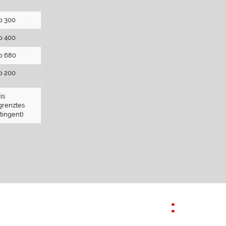
o 300
o 400
o 680
o 200
is
grenztes
tingent)