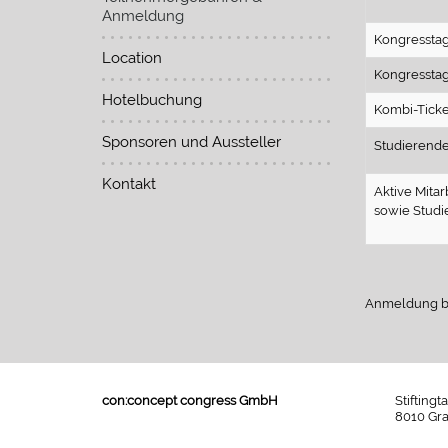
Anmeldung
Kongresstag
Location
Kongresstag
Hotelbuchung
Kombi-Ticke
Sponsoren und Aussteller
Studierende
Kontakt
Aktive Mita
sowie Studi
Anmeldung bi
con:concept congress GmbH
Stiftingt
8010 Gra