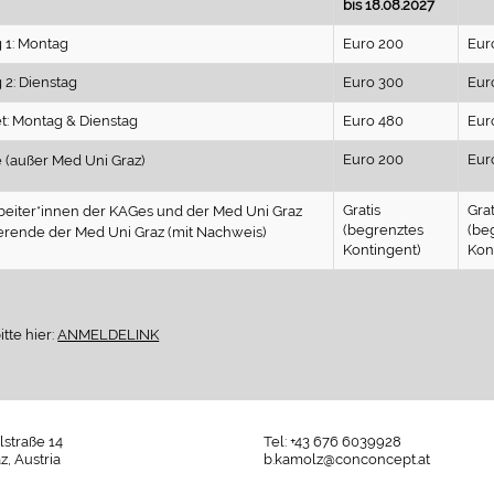
bis 18.08.2027
 1: Montag
Euro 200
Eur
 2: Dienstag
Euro 300
Eur
t: Montag & Dienstag
Euro 480
Eur
Euro 200
Eur
 (außer Med Uni Graz)
Gratis
Grat
rbeiter*innen der KAGes und der Med Uni Graz
(begrenztes
(be
erende der Med Uni Graz (mit Nachweis)
Kontingent)
Kon
tte hier:
ANMELDELINK
alstraße 14
Tel: +43 676 6039928
z, Austria
b.kamolz@conconcept.at
Umgesetzt
mit