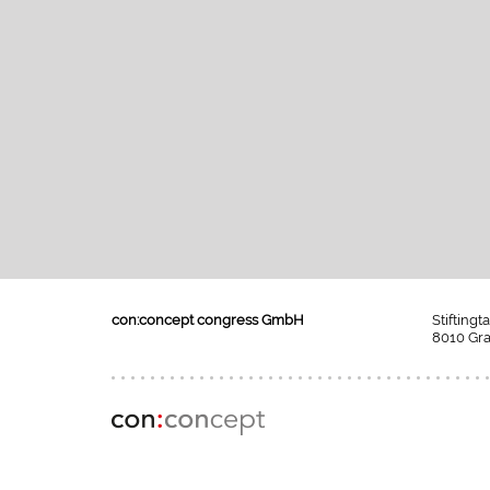
con:concept congress GmbH
Stiftingt
8010 Gra