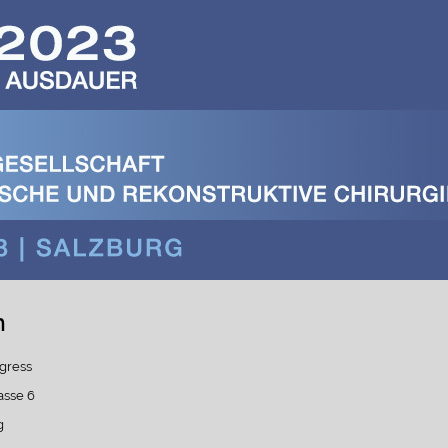
n
gress
asse 6
g