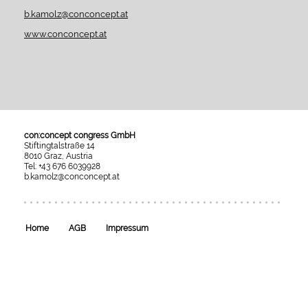
b.kamolz@conconcept.at
www.conconcept.at
con:concept congress GmbH
Stiftingtalstraße 14
8010 Graz, Austria
Tel: +43 676 6039928
b.kamolz@conconcept.at
Umgesetzt
mit
esraSoft
und
esraCMS
Home
AGB
Impressum
von
Kaindl
Informatics