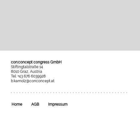
con:concept congress GmbH
Stiftingtalstraße 14
8010 Graz, Austria
Tel: +43 676 6039928
b.kamolz@conconcept.at
Umgesetzt
mit
esraSoft
und
esraCMS
Home
AGB
Impressum
von
Kaindl
Informatics