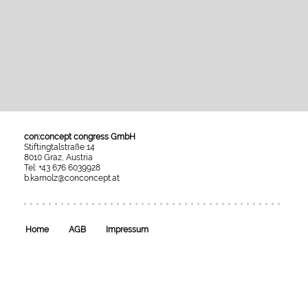
con:concept congress GmbH
Stiftingtalstraße 14
8010 Graz, Austria
Tel: +43 676 6039928
b.kamolz@conconcept.at
Umgesetzt
mit
esraSoft
und
esraCMS
Home
AGB
Impressum
von
Kaindl
Informatics