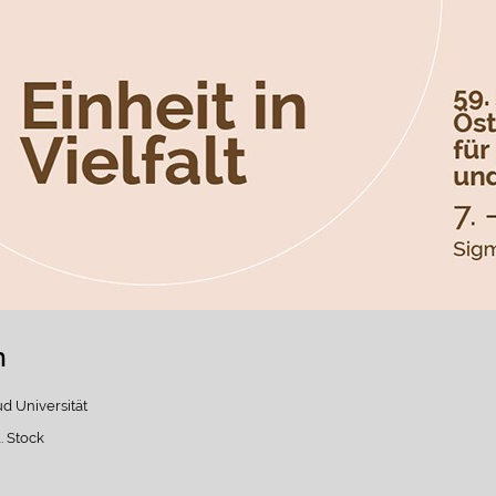
n
d Universität
. Stock