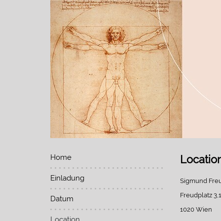
Home
Locatio
Einladung
Sigmund Freu
Freudplatz 3,1
Datum
1020 Wien
Location