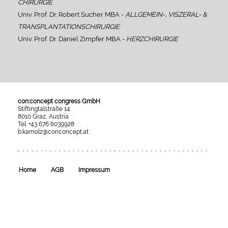
CHIRURGIE
Univ. Prof. Dr. Robert Sucher MBA -
ALLGEMEIN-, VISZERAL- &
TRANSPLANTATIONSCHIRURGIE
Univ. Prof. Dr. Daniel Zimpfer MBA -
HERZCHIRURGIE
con:concept congress GmbH
Stiftingtalstraße 14
8010 Graz, Austria
Tel: +43 676 6039928
b.kamolz@conconcept.at
Umgesetzt
mit
esraSoft
und
esraCMS
Home
AGB
Impressum
von
Kaindl
Informatics