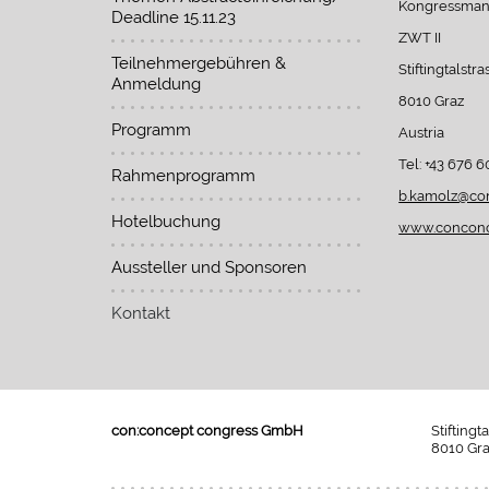
Kongressma
Deadline 15.11.23
ZWT II
Teilnehmergebühren &
Stiftingtalstra
Anmeldung
8010 Graz
Programm
Austria
Tel: +43 676 
Rahmenprogramm
b.kamolz@con
Hotelbuchung
www.conconc
Aussteller und Sponsoren
Kontakt
con:concept congress GmbH
Stiftingt
8010 Gra