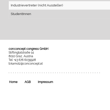
Industrievertreter (nicht Aussteller)
StudentInnen
con:concept congress GmbH
Stiftingtalstraße 14
8010 Graz, Austria
Tel: +43 676 6039928
b.kamolz@conconcept.at
Umgesetzt
mit
esraSoft
und
esraCMS
Home
AGB
Impressum
von
Kaindl
Informatics