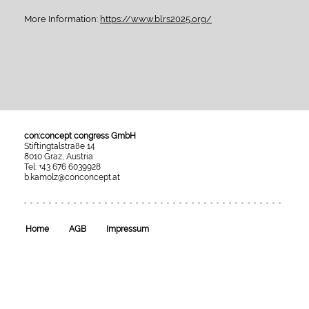
More Information:
https://www.blrs2025.org/
con:concept congress GmbH
Stiftingtalstraße 14
8010 Graz, Austria
Tel: +43 676 6039928
b.kamolz@conconcept.at
Umgesetzt
mit
esraSoft
und
esraCMS
Home
AGB
Impressum
von
Kaindl
Informatics