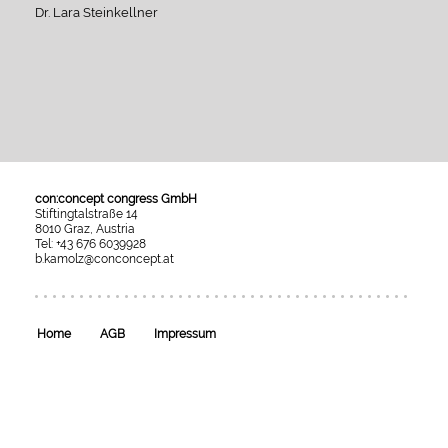
Dr. Lara Steinkellner
con:concept congress GmbH
Stiftingtalstraße 14
8010 Graz, Austria
Tel: +43 676 6039928
b.kamolz@conconcept.at
Umgesetzt
mit
esraSoft
und
esraCMS
Home
AGB
Impressum
von
Kaindl
Informatics