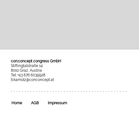
con:concept congress GmbH
Stiftingtalstraße 14
8010 Graz, Austria
Tel: +43 676 6039928
b.kamolz@conconcept.at
Umgesetzt
mit
esraSoft
und
esraCMS
Home
AGB
Impressum
von
Kaindl
Informatics