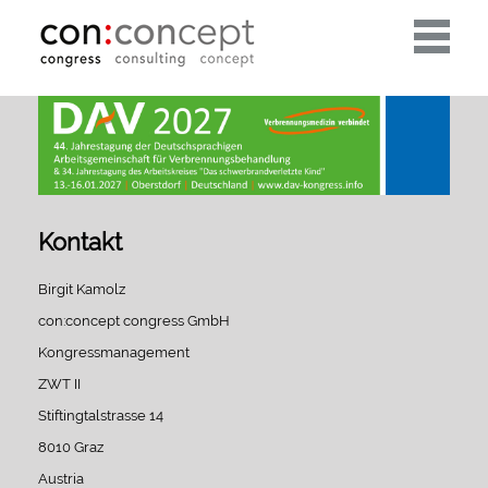
Toggle
navigati
Kontakt
Birgit Kamolz
con:concept congress GmbH
Kongressmanagement
ZWT II
Stiftingtalstrasse 14
8010 Graz
Austria