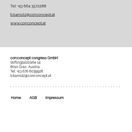
Tel: +43 664 3572288
b.kamolz@conconcept.at
www.conconcept.at
con:concept congress GmbH
Stiftingtalstraße 14
8010 Graz, Austria
Tel: +43 676 6039928
b.kamolz@conconcept.at
Umgesetzt
mit
esraSoft
und
esraCMS
Home
AGB
Impressum
von
Kaindl
Informatics