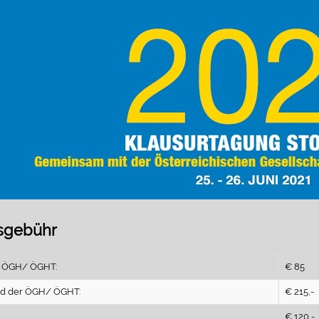
sgebühr
er ÖGH/ ÖGHT:
€ 85
ed der ÖGH/ ÖGHT:
€ 215,-
€ 120,-