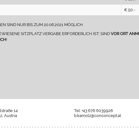
€ 50,-
 SIND NUR BIS ZUM 20.06.2021 MÖGLICH.
EWIESENE SITZPLATZ VERGABE ERFORDERLICH IST; SIND
VOR ORT AN
ICH
!
alstraße 14
Tel: +43 676 6039928
z, Austria
b.kamolz@conconcept.at
Umgesetzt
mit
esraSoft
und