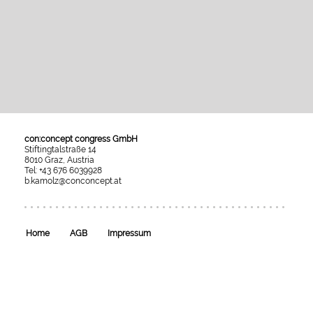
con:concept congress GmbH
Stiftingtalstraße 14
8010 Graz, Austria
Tel: +43 676 6039928
b.kamolz@conconcept.at
Umgesetzt
mit
esraSoft
und
esraCMS
Home
AGB
Impressum
von
Kaindl
Informatics