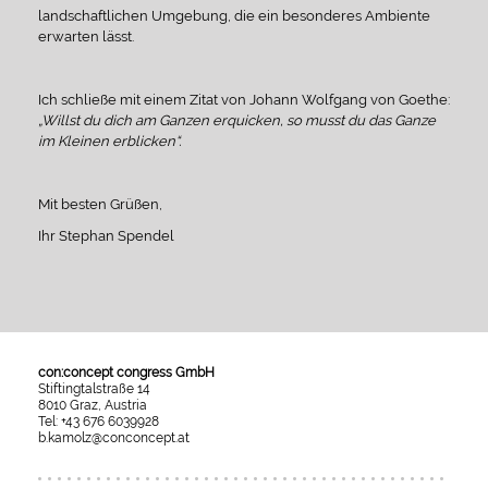
landschaftlichen Umgebung, die ein besonderes Ambiente
erwarten lässt.
Ich schließe mit einem Zitat von Johann Wolfgang von Goethe:
„Willst du dich am Ganzen erquicken, so musst du das Ganze
im Kleinen erblicken“.
Mit besten Grüßen,
Ihr Stephan Spendel
con:concept congress GmbH
Stiftingtalstraße 14
8010 Graz, Austria
Tel: +43 676 6039928
b.kamolz@conconcept.at
Umgesetzt
mit
esraSoft