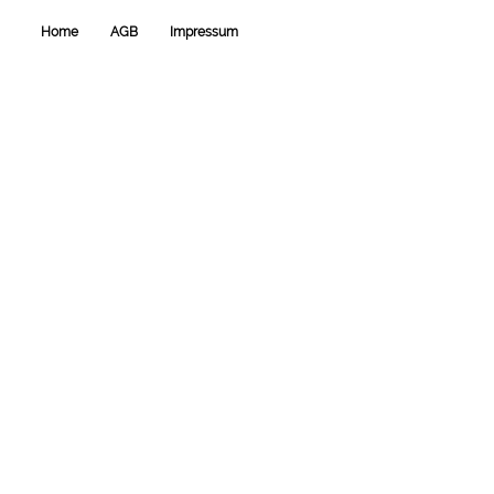
und
esraCMS
Home
AGB
Impressum
von
Kaindl
Informatics