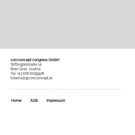
con:concept congress GmbH
Stiftingtalstraße 14
8010 Graz, Austria
Tel: +43 676 6039928
b.kamolz@conconcept.at
Umgesetzt
mit
esraSoft
und
esraCMS
Home
AGB
Impressum
von
Kaindl
Informatics