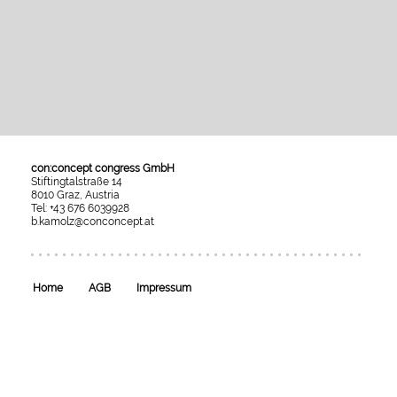
con:concept congress GmbH
Stiftingtalstraße 14
8010 Graz, Austria
Tel: +43 676 6039928
b.kamolz@conconcept.at
Umgesetzt
mit
esraSoft
und
esraCMS
Home
AGB
Impressum
von
Kaindl
Informatics