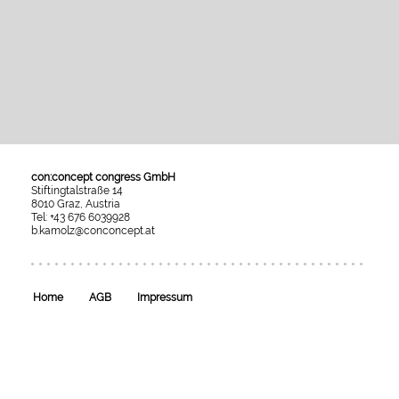
con:concept congress GmbH
Stiftingtalstraße 14
8010 Graz, Austria
Tel: +43 676 6039928
b.kamolz@conconcept.at
Umgesetzt
mit
esraSoft
und
esraCMS
Home
AGB
Impressum
von
Kaindl
Informatics