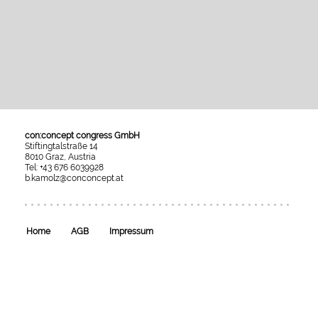
con:concept congress GmbH
Stiftingtalstraße 14
8010 Graz, Austria
Tel: +43 676 6039928
b.kamolz@conconcept.at
Umgesetzt
mit
esraSoft
und
esraCMS
Home
AGB
Impressum
von
Kaindl
Informatics