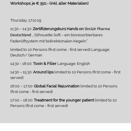
Workshops: je € 350,- (inkl. aller Materialien)
Thursday, 17.10.19:
11:30 – 14:30:
Zertifizierungskurs Hands on
Sinclair Pharma
:
„ Silhouette Soft – ein bioresorbierbares
Deutschland
Fadenliftsystem mit bidirektionalen Kegeln.“
limited to 10 Persons (first come - first served) Language:
Deutsch/ German
14:30 - 18:00:
Toxin & Filler
Language: English
14:30 – 15:30:
Around lips
limited to 10 Persons (first come - first
served)
16:00 – 17:00:
Global Facial Rejuvination
limited to 10 Persons
(first come - first served)
17:00 – 18:00:
Treatment for the younger patient
limited to 10
Persons (first come - first served)