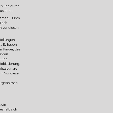
ben und durch
stellen.
hemen. Durch
 Fach
ch vor diesen
teilungen,
t. Es haben
er Finger, des
ihren
- und
obilisierung.
isziplinäre
n. Nur diese
 Ergebnissen
 ein
eshalb sich