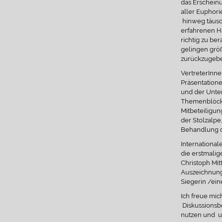
das Erscheinu
aller Euphor
hinweg täusc
erfahrenen H
richtig zu be
gelingen größ
zurückzugeb
VertreterInn
Präsentatione
und der Unte
Themenblöcke
Mitbeteiligun
der Stolzalpe
Behandlung d
Internationa
die erstmali
Christoph Mit
Auszeichnung
Siegerin /ein
Ich freue mi
Diskussionsbe
nutzen und u