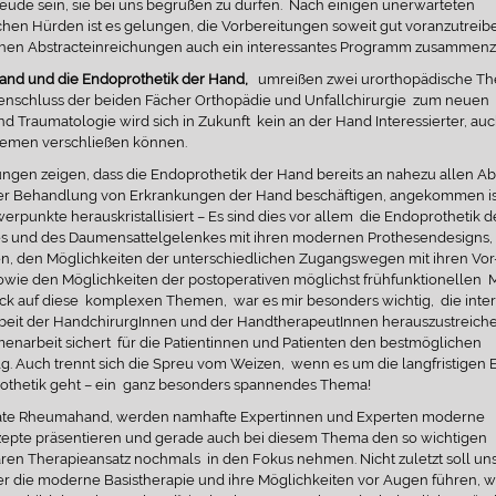
eude sein, sie bei uns begrüßen zu dürfen. Nach einigen unerwarteten
chen Hürden ist es gelungen, die Vorbereitungen soweit gut voranzutrei
chen Abstracteinreichungen auch ein interessantes Programm zusammenzu
nd und die Endoprothetik der Hand,
umreißen zwei urorthopädische T
schluss der beiden Fächer Orthopädie und Unfallchirurgie zum neuen
d Traumatologie wird sich in Zukunft kein an der Hand Interessierter, au
hemen verschließen können.
ungen zeigen, dass die Endoprothetik der Hand bereits an nahezu allen Ab
 der Behandlung von Erkrankungen der Hand beschäftigen, angekommen is
werpunkte herauskristallisiert – Es sind dies vor allem die Endoprothetik d
 und des Daumensattelgelenkes mit ihren modernen Prothesendesigns, 
n, den Möglichkeiten der unterschiedlichen Zugangswegen mit ihren Vor
owie den Möglichkeiten der postoperativen möglichst frühfunktionellen M
ck auf diese komplexen Themen, war es mir besonders wichtig, die interd
it der HandchirurgInnen und der HandtherapeutInnen herauszustreiche
narbeit sichert für die Patientinnen und Patienten den bestmöglichen
g. Auch trennt sich die Spreu vom Weizen, wenn es um die langfristigen
rothetik geht – ein ganz besonders spannendes Thema!
ate Rheumahand, werden namhafte Expertinnen und Experten moderne
epte präsentieren und gerade auch bei diesem Thema den so wichtigen
nären Therapieansatz nochmals in den Fokus nehmen. Nicht zuletzt soll uns
er die moderne Basistherapie und ihre Möglichkeiten vor Augen führen, w