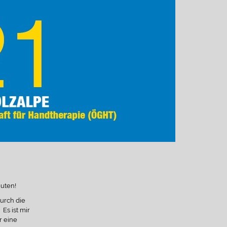
uten!
durch die
Es ist mir
r eine