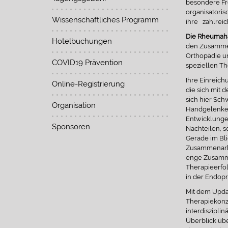
besondere Fr
organisatoris
Wissenschaftliches Programm
ihre zahlrei
Die Rheumaha
Hotelbuchungen
den Zusammen
Orthopädie un
COVID19 Prävention
speziellen T
Ihre Einreich
Online-Registrierung
die sich mit
sich hier Sch
Organisation
Handgelenkes
Entwicklunge
Sponsoren
Nachteilen, s
Gerade im Bli
Zusammenarbe
enge Zusamme
Therapieerfol
in der Endop
Mit dem Upd
Therapiekonz
interdiszipli
Überblick üb