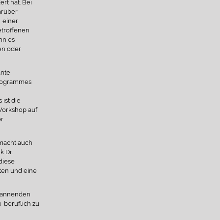
rt hat. Bei
arüber
 einer
etroffenen
nn es
en oder
ante
 Programmes
ist die
 Workshop auf
er
 macht auch
k Dr.
diese
ten und eine
spannenden
 beruflich zu