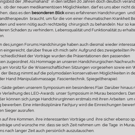
ngsbild der „Rheumahand“ in den letzten 20 Jahren doch deutlich verände
ie, ob der neuen medikamentösen Möglichkeiten, darf es uns aber nicht d
hen, dass es den
besonderen Blick
eines erfahrenen Handchirurgen und
andtherapeutin braucht, um für die von einer rheumatischen Krankheit B
raten und wenn nötig auch rechtzeitig chirurgisch zu behandeln. Nur so ka
eren Schaden zu verhindern, Lebensqualität und Funktionalität zu erhalt
en.
en des jungen Forums Handchirurgie haben auch diesmal wieder interess
n eingereicht, darüber freue ich mich sehr. Aufgrund des zweigeteilten
rschiedlichkeit der Vorträge wurden die Präsentationen den passenden
n zugeordnet. Als Hommage an unseren Handchirurgischen Nachwuchs 
g am Vorsitz für die Wissenschaftlichen Sitzungen vorgesehen sowie ein
, der Bezug nimmt auf die polymodalen konservativen Möglichkeiten in d
er Hand (Manipulativmassage, Fascientechnik, Spiegeltherapie).
le Gäste geben unserem Symposium ein besonderes Flair. Darüber hinaus
ge Verleihung des LEO-Awards unser Symposium in Murau besonders. Dan
tler können sich junge HandchirurgInnen erstmals mit ihren Arbeiten um 
 bewerben. Eine interdisziplinäre Fachjury wird die Einreichungen bewer
en Sieger ausrufen.
ch auf ihre Kommen, ihre interessanten Vorträge und ihre sicher ebenso 
iträge und wünsche mir, dass sie sich Zeit nehmen um die Tage in Murau
ns nach langer Zeit auch persönlich auszutauschen.